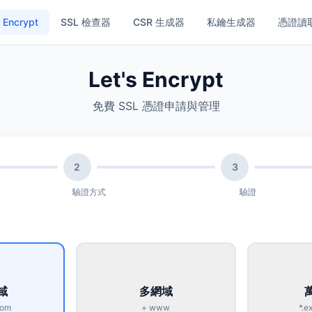
s Encrypt
SSL 檢查器
CSR 生成器
私鑰生成器
憑證讀
Let's Encrypt
免費 SSL 憑證申請與管理
2
3
驗證方式
驗證
域
多網域
com
+ www
*.e