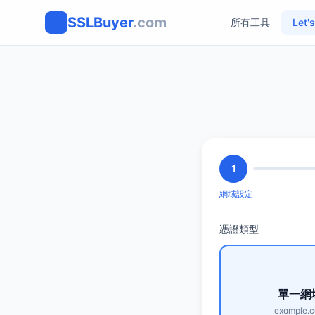
SSLBuyer
.com
所有工具
Let'
1
網域設定
憑證類型
單一網
example.