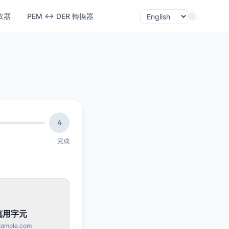
取器
PEM ↔ DER 轉換器
4
完成
萬用字元
xample.com